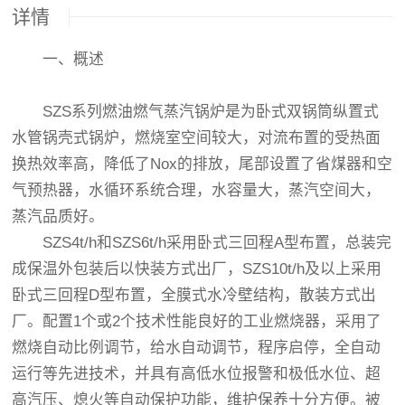
详情
一、概述
SZS系列燃油燃气蒸汽锅炉是为卧式双锅筒纵置式
水管锅壳式锅炉，燃烧室空间较大，对流布置的受热面
换热效率高，降低了Nox的排放，尾部设置了省煤器和空
气预热器，水循环系统合理，水容量大，蒸汽空间大，
蒸汽品质好。
SZS4t/h和SZS6t/h采用卧式三回程A型布置，总装完
成保温外包装后以快装方式出厂，SZS10t/h及以上采用
卧式三回程D型布置，全膜式水冷壁结构，散装方式出
厂。配置1个或2个技术性能良好的工业燃烧器，采用了
燃烧自动比例调节，给水自动调节，程序启停，全自动
运行等先进技术，并具有高低水位报警和极低水位、超
高汽压、熄火等自动保护功能，维护保养十分方便。被